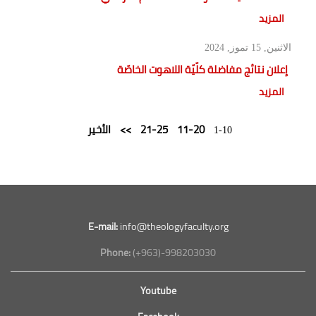
المزيد
الاثنين, 15 تموز, 2024
إعلان نتائج مفاضلة كلّيّة اللاهوت الخاصّة
المزيد
11-20
21-25
>>
الأخير
1-10
E-mail:
info@theologyfaculty.org
Phone:
(+963)-998203030
Youtube