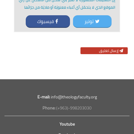
الموقع الذي لا يتحمّل أي أعباء معنويّة أو ماديّة من جرّائها
توتير
فيسبوك
إرسال تعليق
E-mail:
info@theologyfaculty.org
Phone:
(+963)-998203030
Youtube