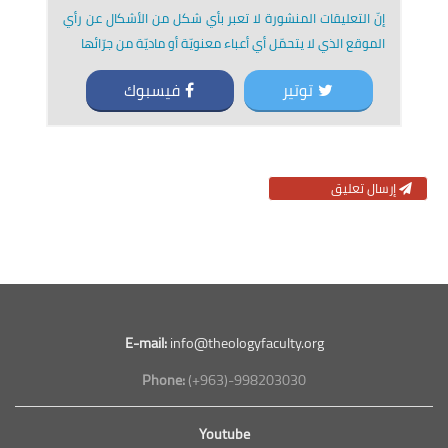
إنّ التعليقات المنشورة لا تعبر بأي شكل من الأشكال عن رأي
الموقع الذي لا يتحمّل أي أعباء معنويّة أو ماديّة من جرّائها
توتير
فيسبوك
إرسال تعليق
E-mail:
info@theologyfaculty.org
Phone:
(+963)-998203030
Youtube