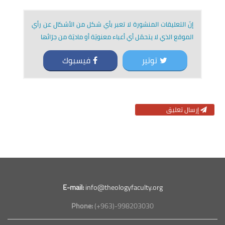
إنّ التعليقات المنشورة لا تعبر بأي شكل من الأشكال عن رأي
الموقع الذي لا يتحمّل أي أعباء معنويّة أو ماديّة من جرّائها
توتير
فيسبوك
إرسال تعليق
E-mail:
info@theologyfaculty.org
Phone:
(+963)-998203030