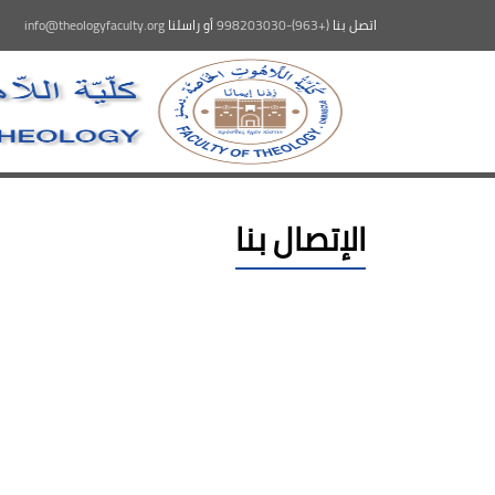
اتصل بنا
(+963)-998203030
أو راسلنا
info@theologyfaculty.org
الإتصال بنا