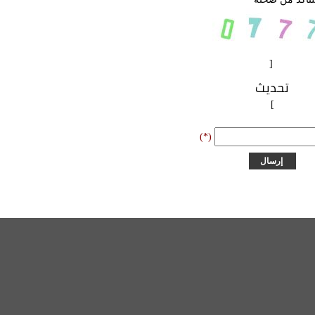
[
تحديث
]
(*)