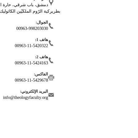
دمشق، باب شرقي، حارة ال
بطريركية الرّوم الملكيّين الكاثوليك
الجوال:
00963-998203030
هاتف 1:
00963-11-5420322
هاتف 2:
00963-11-5424163
الفاكس:
00963-11-5429678
البريد الإلكتروني:
info@theologyfaculty.org