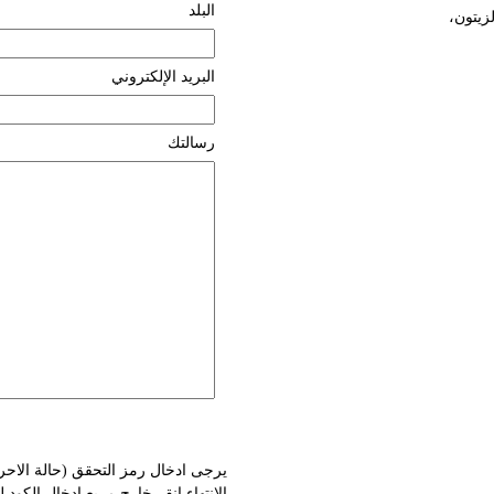
البلد
زيتون،
البريد الإلكتروني
رسالتك
يرجى ادخال رمز التحقق (حالة الاحر
الانتهاء انقر خارج مربع ادخال الكود 