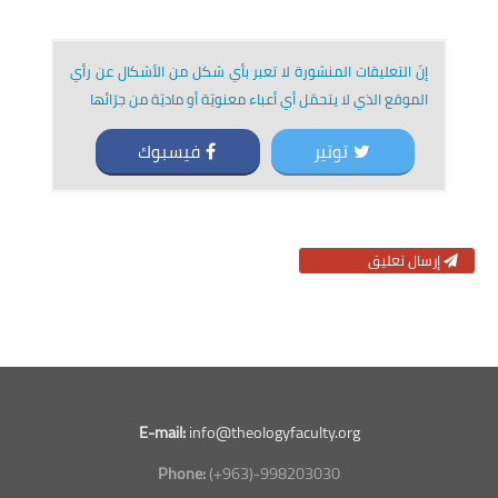
إنّ التعليقات المنشورة لا تعبر بأي شكل من الأشكال عن رأي
الموقع الذي لا يتحمّل أي أعباء معنويّة أو ماديّة من جرّائها
توتير
فيسبوك
إرسال تعليق
E-mail:
info@theologyfaculty.org
Phone:
(+963)-998203030