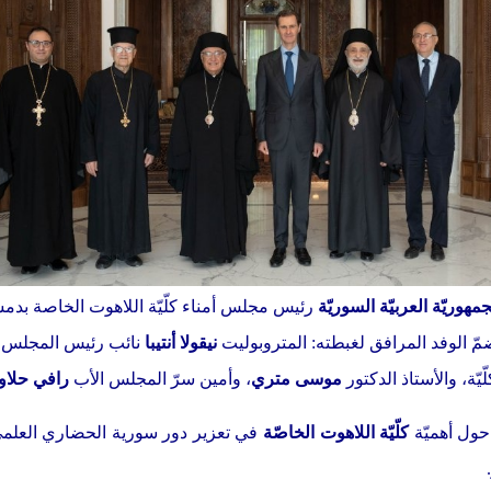
جمهوريّة العربيّة السوريّة
رئيس مجلس أمناء كلّيّة اللاهوت الخاصة بد
مّ الوفد المرافق لغبطته: المتروبوليت
نيقولا أنتيبا
نائب رئيس المجلس، و
لّيّة، والأستاذ الدكتور
موسى متري
، وأمين سرّ المجلس الأب
رافي حلاو
حول أهميّة
كلّيّة اللاهوت الخاصّة
في تعزير دور سورية الحضاري العلمي